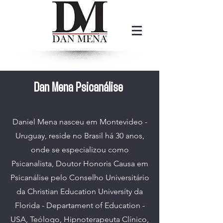
Dan Mena Psicanálise
Daniel Mena nasceu em Montevideo -
Uruguay, reside no Brasil há 30 anos,
onde se especializou como
Psicanalista, Doutor Honoris Causa em
Psicanálise pelo Conselho Universitário
da Christian Education Universíty da
Florida - Departament of Education -
USA, Teólogo, Hipnoterapeuta Clínico,