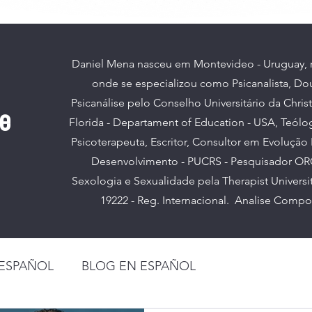
Daniel Mena nasceu em Montevideo - Uruguay, re
onde se especializou como Psicanalista, D
Psicanálise pelo Conselho Universitário da Chris
se
Florida - Departament of Education - USA, Teólo
Psicoterapeuta, Escritor, Consultor em Evoluçã
Desenvolvimento - PUCRS - Pesquisador O
Sexologia e Sexualidade pela Therapist Universi
19222 - Reg. Internacional. Analise Compor
 ESPAÑOL
BLOG EN ESPAÑOL