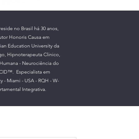
side no Brasil há 30 anos,
outor Honoris Causa em
tian Education Universíty da
go, Hipnoterapeuta Clínico,
o Humana - Neurociência do
RCID™. E
specialista em
ty - Miami - USA - RQH - W-
tamental Integrativa.