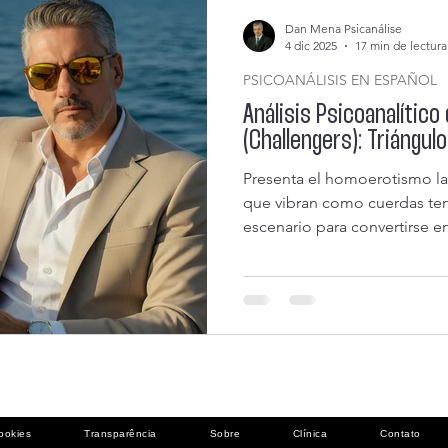
Dan Mena Psicanálise
4 dic 2025
17 min de lectura
PSICOANÁLISIS EN ESPAÑOL
Análisis Psicoanalítico
(Challengers): Triángu
Presenta el homoerotismo late
que vibran como cuerdas tens
escenario para convertirse en
superficie donde el inconsci
personajes silencian.
ookies
Transparência
Sobre
Clínica
Contato