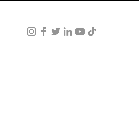
Daniel Mena 2025. Conteúdo Registrado - Todos os Direitos Reservados.
ECE DIAGNÓSTICO MÉDICO, ACONSELHAMENTO CLÍNICO OU PRESCRIÇÃ
nos de prática clínica em psicanálise, respaldada por minha formação e r
acional de Psicanálise (CNP 1199) e Conselho Brasileiro de Psicanálise (
mento personalizado, [agende uma consulta](https://www.danmena.com.br/c