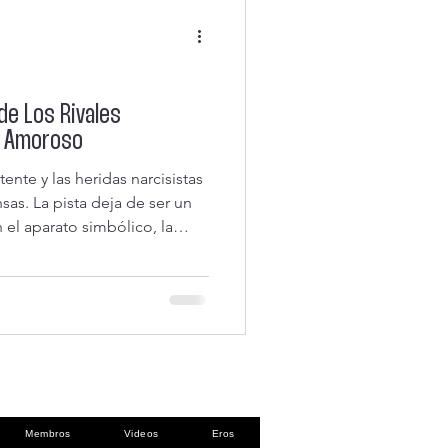
 de Los Rivales
lo Amoroso
nte y las heridas narcisistas
as. La pista deja de ser un
 el aparato simbólico, la
ente rebota lo que los
Membros
Videos
Eros