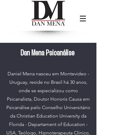
Dan Mena Psicanálise
Daniel Mena nasceu em Montevideo -
Uruguay, reside no Brasil há 30 anos,
onde se especializou como
Psicanalista, Doutor Honoris Causa em
Psicanálise pelo Conselho Universitário
da Christian Education Universíty da
Florida - Departament of Education -
USA, Teólogo, Hipnoterapeuta Clínico,