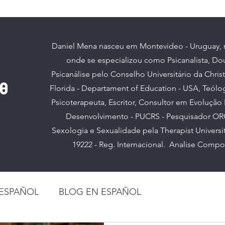
Daniel Mena nasceu em Montevideo - Uruguay, re
onde se especializou como Psicanalista, D
Psicanálise pelo Conselho Universitário da Chris
se
Florida - Departament of Education - USA, Teólo
Psicoterapeuta, Escritor, Consultor em Evoluçã
Desenvolvimento - PUCRS - Pesquisador O
Sexologia e Sexualidade pela Therapist Universi
19222 - Reg. Internacional. Analise Compor
 ESPAÑOL
BLOG EN ESPAÑOL