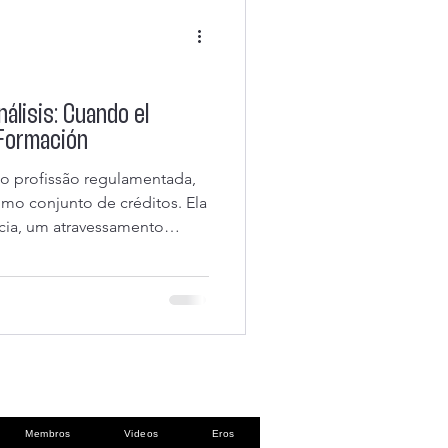
álisis: Cuando el
 Formación
o profissão regulamentada,
mo conjunto de créditos. Ela
cia, um atravessamento
ugar do saber, da palavra e do
 se inverte, os efeitos não
s emergem propriamente na
rência, no uso do silêncio, na
ena
Membros
Videos
Eros