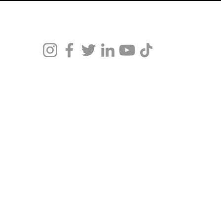
Daniel Mena 2025. Conteúdo Registrado - Todos os Direitos Reservados.
ECE DIAGNÓSTICO MÉDICO, ACONSELHAMENTO CLÍNICO OU PRESCRIÇÃ
nos de prática clínica em psicanálise, respaldada por minha formação e r
acional de Psicanálise (CNP 1199) e Conselho Brasileiro de Psicanálise (
mento personalizado, [agende uma consulta](https://www.danmena.com.br/c