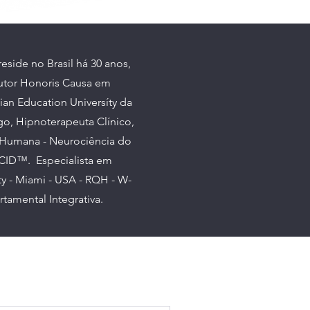
side no Brasil há 30 anos,
outor Honoris Causa em
tian Education Universíty da
go, Hipnoterapeuta Clínico,
o Humana - Neurociência do
RCID™. E
specialista em
ty - Miami - USA - RQH - W-
tamental Integrativa.