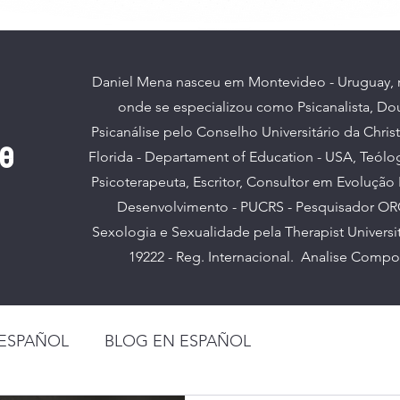
Daniel Mena nasceu em Montevideo - Uruguay, re
onde se especializou como Psicanalista, D
Psicanálise pelo Conselho Universitário da Chris
se
Florida - Departament of Education - USA, Teólo
Psicoterapeuta, Escritor, Consultor em Evoluçã
Desenvolvimento - PUCRS - Pesquisador O
Sexologia e Sexualidade pela Therapist Universi
19222 - Reg. Internacional. Analise Compor
 ESPAÑOL
BLOG EN ESPAÑOL