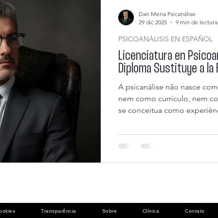
Dan Mena Psicanálise
29 dic 2025
9 min de lectura
PSICOANÁLISIS EN ESPAÑOL
Licenciatura en Psicoan
Diploma Sustituye a la
A psicanálise não nasce com
nem como currículo, nem co
se conceitua como experiên
subjetivo que reorganiza o l
desejo. Quando esse circuito
aparecem de imediato. Ele
clínica, no manejo da transfe
ética da intervenção. Dan M
ookies
Transparência
Sobre
Clínica
Contato