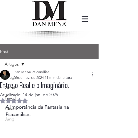
Post
Artigos
Dan Mena Psicanálise
Artigos
20 de nov. de 2024
11 min de leitura
Entre o Real e o Imaginário.
Geral
Atualizado:
14 de jan. de 2025
Freud
Avaliado com NaN de 5 estrelas.
A Importância da Fantasia na 
Lacan
Psicanálise.
Jung