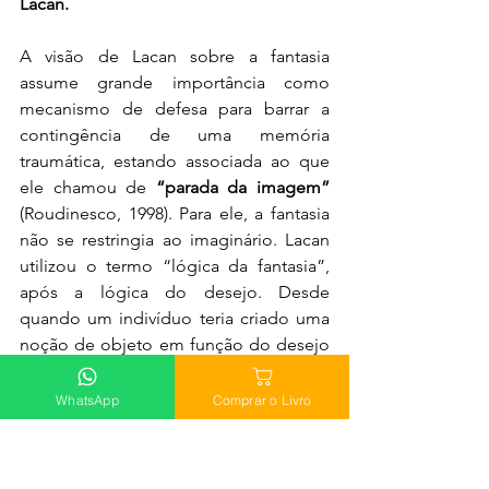
Lacan.
A visão de Lacan sobre a fantasia 
assume grande importância como 
mecanismo de defesa para barrar a 
contingência de uma memória 
traumática, estando associada ao que 
ele chamou de 
“parada da imagem”
(Roudinesco, 1998). Para ele, a fantasia 
não se restringia ao imaginário. Lacan 
utilizou o termo “lógica da fantasia”, 
após a lógica do desejo. Desde 
quando um indivíduo teria criado uma 
noção de objeto em função do desejo 
de outro, como a mãe, onde agrega 
uma falta, lugar singular de cada sujeito 
WhatsApp
Comprar o Livro
com suas fantasias diversas. Haveria 
logo uma lógica fundamental, a 
''fantasia fundamental''. Abordar isso 