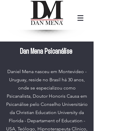
Dan Mena Psicanálise
Daniel Mena nasceu em Montevideo -
Uruguay, reside no Brasil há 30 anos,
onde se especializou como
Psicanalista, Doutor Honoris Causa em
Psicanálise pelo Conselho Universitário
da Christian Education Universíty da
Florida - Departament of Education -
USA, Teólogo, Hipnoterapeuta Clínico,