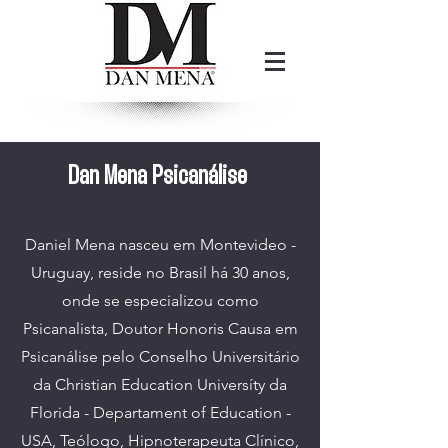
Dan Mena Psicanálise
Daniel Mena nasceu em Montevideo -
Uruguay, reside no Brasil há 30 anos,
onde se especializou como
Psicanalista, Doutor Honoris Causa em
Psicanálise pelo Conselho Universitário
da Christian Education Universíty da
Florida - Departament of Education -
USA, Teólogo, Hipnoterapeuta Clínico,