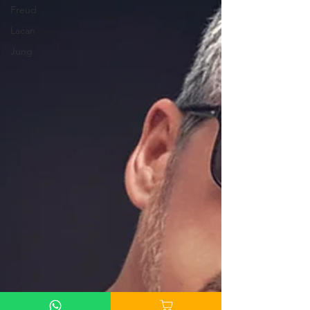
Freud
Lacan
Jung