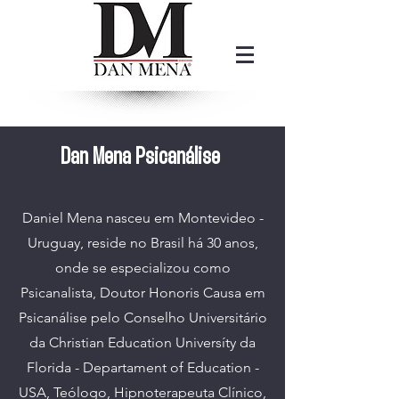
Dan Mena Psicanálise
Daniel Mena nasceu em Montevideo -
Uruguay, reside no Brasil há 30 anos,
onde se especializou como
Psicanalista, Doutor Honoris Causa em
Psicanálise pelo Conselho Universitário
da Christian Education Universíty da
Florida - Departament of Education -
USA, Teólogo, Hipnoterapeuta Clínico,