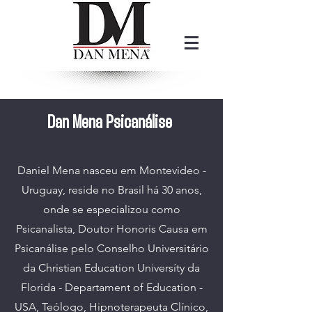
Dan Mena Psicanálise
Daniel Mena nasceu em Montevideo -
Uruguay, reside no Brasil há 30 anos,
onde se especializou como
Psicanalista, Doutor Honoris Causa em
Psicanálise pelo Conselho Universitário
da Christian Education Universíty da
Florida - Departament of Education -
USA, Teólogo, Hipnoterapeuta Clínico,