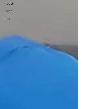
Freud
Lacan
Jung