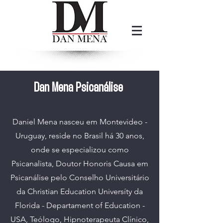
Dan Mena Psicanálise
Daniel Mena nasceu em Montevideo -
Uruguay, reside no Brasil há 30 anos,
onde se especializou como
Psicanalista, Doutor Honoris Causa em
Psicanálise pelo Conselho Universitário
da Christian Education Universíty da
Florida - Departament of Education -
USA, Teólogo, Hipnoterapeuta Clínico,