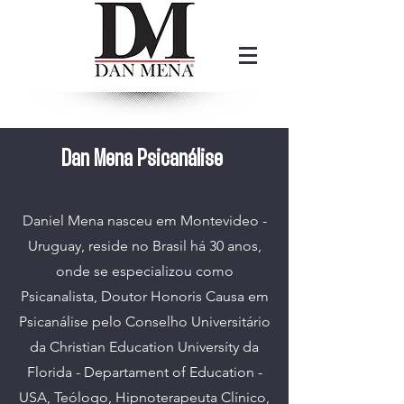
Dan Mena Psicanálise
Daniel Mena nasceu em Montevideo -
Uruguay, reside no Brasil há 30 anos,
onde se especializou como
Psicanalista, Doutor Honoris Causa em
Psicanálise pelo Conselho Universitário
da Christian Education Universíty da
Florida - Departament of Education -
USA, Teólogo, Hipnoterapeuta Clínico,