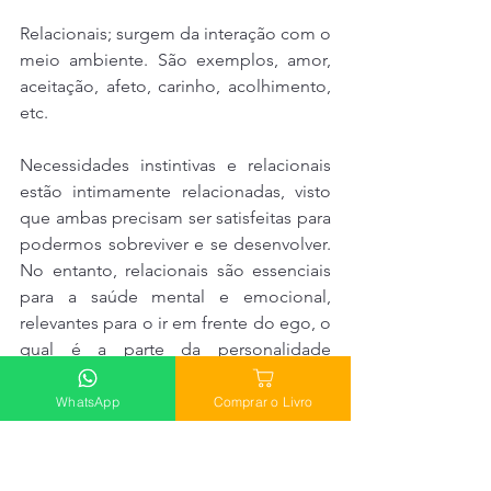
Relacionais; surgem da interação com o 
meio ambiente. São exemplos, amor, 
aceitação, afeto, carinho, acolhimento, 
etc.
Necessidades instintivas e relacionais 
estão intimamente relacionadas, visto 
que ambas precisam ser satisfeitas para 
podermos sobreviver e se desenvolver. 
No entanto, relacionais são essenciais 
para a saúde mental e emocional, 
relevantes para o ir em frente do ego, o 
qual é a parte da personalidade 
responsável pela nossa adaptação ao 
mundo. O ego precisa de amor, 
WhatsApp
Comprar o Livro
aceitação e benquerença para se dilatar 
e amplificar de forma saudável. Sua 
frustração concomitante, pode levar a 