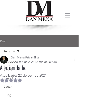
Post
Artigos
Dan Mena Psicanálise
Artigos
17 de set. de 2023
12 min de leitura
A Intimidade.
Geral
Atualizado:
22 de set. de 2024
Freud
Avaliado com NaN de 5 estrelas.
Lacan
Jung