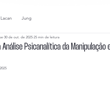
Lacan
Jung
se
30 de out. de 2025
25 min de leitura
 Análise Psicanalítica da Manipulação 
 2025
e 5 estrelas.