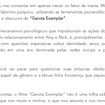
u me contentar em apenas narrar os fatos da trama. Mi
birinto psíquico, utilizando as ferramentas psicanalític
s e obscuros de 
"Garota Exemplar"
. 
mecanismos psicológicos que impulsionam as ações do
do relacionamento entre Amy e Nick, e, principalmente,
 com questões imperativas sobre identidade, amor, p
ação em uma era dominada pelas redes sociais e pe
cê vai parar para questionar suas próprias idealiz
papel de gênero e a tênue linha fronteiriça que separa
contas, o filme "Garota Exemplar" não é uma trilha sob
 que nos move e motiva, o que nos assusta e nos tor