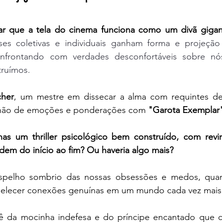
ar que a tela do cinema funciona como um divã gigan
s coletivas e individuais ganham forma e projeção in
nfrontando com verdades desconfortáveis sobre n
ruímos. 
cher
, um mestre em dissecar a alma com requintes de
lhão de emoções e ponderações com 
"Garota Exemplar
as um thriller psicológico bem construído, com revirav
em do início ao fim? Ou haveria algo mais? 
spelho sombrio das nossas obsessões e medos, quant
belecer conexões genuínas em um mundo cada vez mais s
ê da mocinha indefesa e do príncipe encantado que c