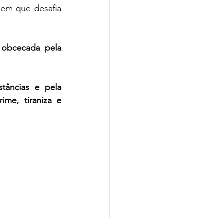
m que desafia 
obcecada pela 
âncias e pela 
e, tiraniza e 