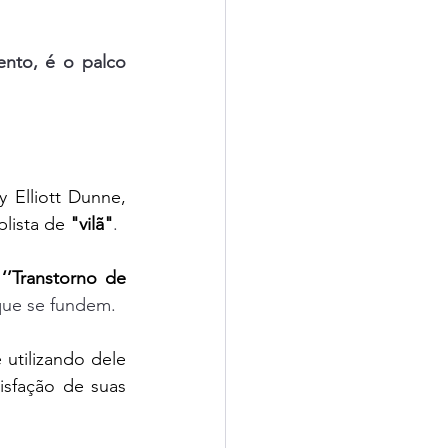
nto, é o palco 
Elliott Dunne, 
lista de 
"vilã"
. 
 
‘’Transtorno de 
 que se fundem. 
tilizando dele 
sfação de suas 