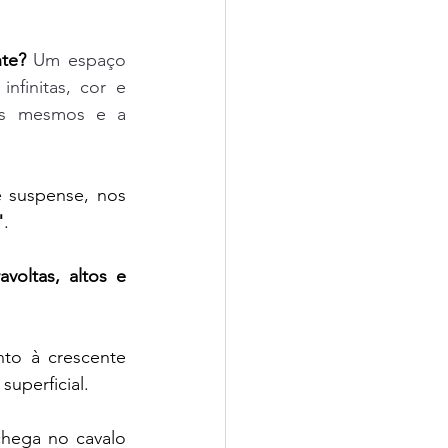
te?
 Um espaço 
finitas, cor e 
ós mesmos e a 
 suspense, nos 
"
. 
oltas, altos e 
o à crescente 
uperficial.
hega no cavalo 