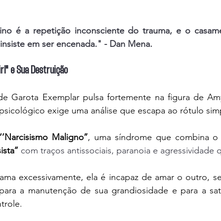
no é a repetição inconsciente do trauma, e o casame
 insiste em ser encenada." - Dan Mena.
rl" e Sua Destruição
e Garota Exemplar pulsa fortemente na figura de Amy 
 psicológico exige uma análise que escapa ao rótulo simp
‘’Narcisismo Maligno’’
, uma síndrome que combina o
sta’’
 com traços antissociais, paranoia e agressividade
ma excessivamente, ela é incapaz de amar o outro, se u
ara a manutenção de sua grandiosidade e para a sati
trole.