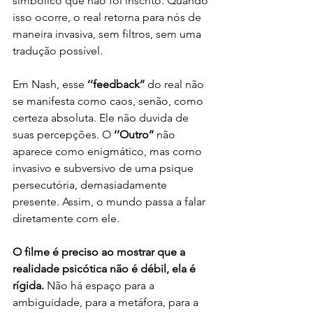
simbólico que não foi inscrito. Quando 
isso ocorre, o real retorna para nós de 
maneira invasiva, sem filtros, sem uma 
tradução possível.
Em Nash, esse 
‘’feedback’’
 do real não 
se manifesta como caos, senão, como 
certeza absoluta. Ele não duvida de 
suas percepções. O 
‘’Outro’’
 não 
aparece como enigmático, mas como 
invasivo e subversivo de uma psique 
persecutória, demasiadamente 
presente. Assim, o mundo passa a falar 
diretamente com ele.
O filme é preciso ao mostrar que a 
realidade psicótica não é débil, ela é 
rígida.
 Não há espaço para a 
ambiguidade, para a metáfora, para a 