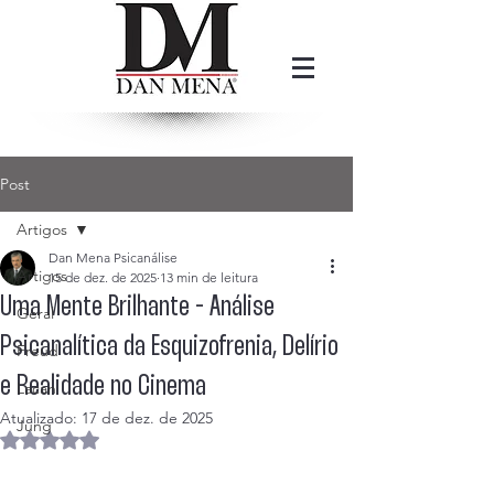
Post
Artigos
Dan Mena Psicanálise
Artigos
15 de dez. de 2025
13 min de leitura
Uma Mente Brilhante - Análise
Geral
Psicanalítica da Esquizofrenia, Delírio
Freud
e Realidade no Cinema
Lacan
Atualizado:
17 de dez. de 2025
Jung
Avaliado com NaN de 5 estrelas.