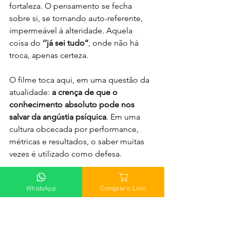
fortaleza. O pensamento se fecha 
sobre si, se tornando auto-referente, 
impermeável à alteridade. Aquela 
coisa do 
‘’já sei tudo’’
, onde não há 
troca, apenas certeza.
O filme toca aqui, em uma questão da 
atualidade: 
a crença de que o 
conhecimento absoluto pode nos 
salvar da angústia psíquica
. Em uma 
cultura obcecada por performance, 
métricas e resultados, o saber muitas 
vezes é utilizado como defesa.
Ponderando;
WhatsApp
Comprar o Livro
Em que saber você se refugia quando 
o mundo se torna insuportável? 