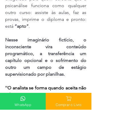
psicanálise funciona como qualquer 
outro curso: assiste às aulas, faz as 
provas, imprime o diploma e pronto: 
está 
“apto”
. 
Nesse imaginário fictício, o 
inconsciente vira conteúdo 
programático, a transferência um 
capítulo opcional e o sofrimento do 
outro um campo de estágio 
supervisionado por planilhas.
''O analista se forma quando aceita não 
saber.'' - Dan Mena
WhatsApp
Comprar o Livro
É confortável pensar assim não é?
. Dá 
segurança. Evita a angústia de não 
saber.
Mas a psicanálise nunca 