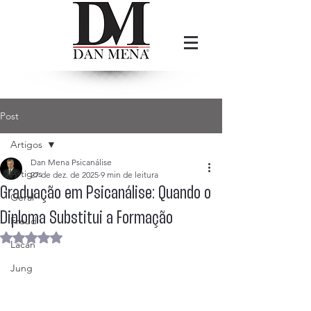
Post
Artigos
Dan Mena Psicanálise
Artigos
27 de dez. de 2025
9 min de leitura
Graduação em Psicanálise: Quando o
Geral
Diploma Substitui a Formação
Freud
Avaliado com NaN de 5 estrelas.
Lacan
Jung